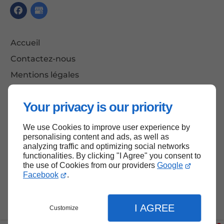
Accueil
Contactez-nous
Mentions légales
Plan du site
Your privacy is our priority
We use Cookies to improve user experience by
Haut de page
personalising content and ads, as well as
analyzing traffic and optimizing social networks
functionalities. By clicking "I Agree" you consent to
the use of Cookies from our providers
Google
Facebook
.
I AGREE
Customize